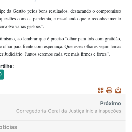
ipe da Gestão pelos bons resultados, destacando o compromisso
e questões como a pandemia, e ressaltando que o reconhecimento
nvolve várias gestões”.
ismo, ao lembrar que é preciso “olhar para trás com gratidão,
 e olhar para frente com esperança. Que esses olhares sejam lemas
r Judiciário. Juntos seremos cada vez mais firmes e fortes”.
tilhe:
Próximo
Corregedoria-Geral da Justiça inicia inspeções
em Secretarias Judiciárias de 1º Grau da Capital e
Interior
otícias