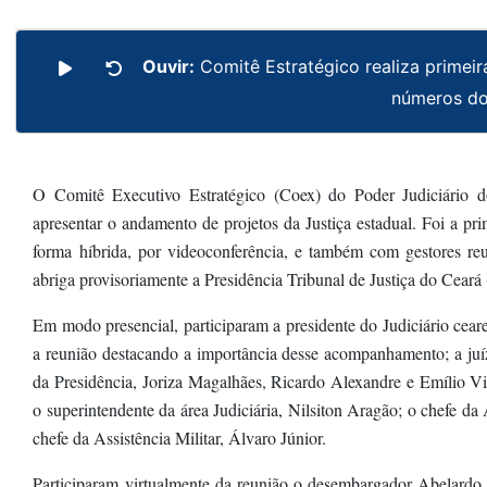
Ouvir:
Comitê Estratégico realiza primeir
números do
O Comitê Executivo Estratégico (Coex) do Poder Judiciário do 
apresentar o andamento de projetos da Justiça estadual. Foi a pr
forma híbrida, por videoconferência, e também com gestores r
abriga provisoriamente a Presidência Tribunal de Justiça do Ceará
Em modo presencial, participaram a presidente do Judiciário cea
a reunião destacando a importância desse acompanhamento; a juíz
da Presidência, Joriza Magalhães, Ricardo Alexandre e Emílio Vi
o superintendente da área Judiciária, Nilsiton Aragão; o chefe d
chefe da Assistência Militar, Álvaro Júnior.
Participaram virtualmente da reunião o desembargador Abelardo