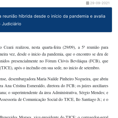
29-09-2021
a reunião híbrida desde o início da pandemia e avalia
 Judiciário
Ceará realizou, nesta quarta-feira (29/09), a 5ª reunião para
imeira vez, desde o início da pandemia, que o encontro se deu de
eunidos presencialmente no Fórum Clóvis Beviláqua (FCB), que
 (TJCE), após o incêndio em sua sede, no início de setembro.
rense, desembargadora Maria Nailde Pinheiro Nogueira, que abriu
a Ana Cristina Esmeraldo, diretora do FCB; os juízes auxiliares
ana; o superintendente da área Administrativa, Sérgio Mendes; e
a Assessoria de Comunicação Social do TJCE, Ilo Santiago Jr.; e o
 Benevides Moraes, vice-presidente do TJCE; o corregedor-geral