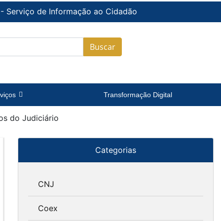
 - Serviço de Informação ao Cidadão
Buscar
viços
Transformação Digital
os do Judiciário
Categorias
CNJ
Coex