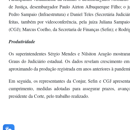
de Justiça, desembargador Paulo Airton Albuquerque Filho; o ju
Pedro Sampaio (Infraestrutura) e Daniel Teles (Secretária Judici
feitas, também por videoconferência, pela juíza Juliana Sampai
(CGJ); Marcus Coelho, da Secretaria de Finanças (Sefin); e Rodri
Produtividade
Os superintendentes Sérgio Mendes e Nilsiton Aragão mostrara
Graus do Judiciário estadual. Os dados revelam crescimento e
aproximando da produção registrada em anos anteriores à pandemi
Em seguida, os representantes da Conjur, Sefin e CGJ apresent
cumprimento, medidas adotadas para assegurar prazos, avanço
presidente da Corte, pelo trabalho realizado.