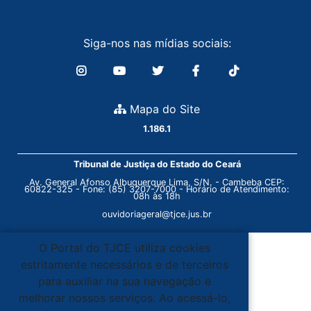
Siga-nos nas mídias sociais:
Mapa do Site
1.186.1
Tribunal de Justiça do Estado do Ceará
Av. General Afonso Albuquerque Lima, S/N. - Cambeba CEP:
60822-325 - Fone: (85) 3207-7000 - Horário de Atendimento:
08h às 18h
ouvidoriageral@tjce.jus.br
O Portal do TJCE utiliza cookies
estritamente necessários e de terceiros
para auxiliar na sua navegação e
melhorar nossos serviços. Ao acessá-lo,