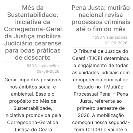
Mês da
Pena Justa: mutirão
Sustentabilidade:
nacional revisa
iniciativa da
processos criminais
Corregedoria-Geral
até o fim do mês
da Justiça mobiliza
4593 Visualizações
Judiciário cearense
02-06-2026
para boas práticas
O Tribunal de Justiça do
de descarte
Ceará (TJCE) determinou
o engajamento de todas
630 Visualizações
08-06-2026
as unidades judiciais com
Gerar impactos positivos
competência criminal do
nos âmbitos social e
Estado no II Mutirão
ambiental. Esse é o
Processual Penal – Pena
propósito do Mês da
Justa, referente ao
Sustentabilidade,
primeiro semestre de
iniciativa promovida pela
2026. A mobilização
Corregedoria-Geral da
começou nessa segunda-
Justiça do Ceará
feira (01/06) e vai até o