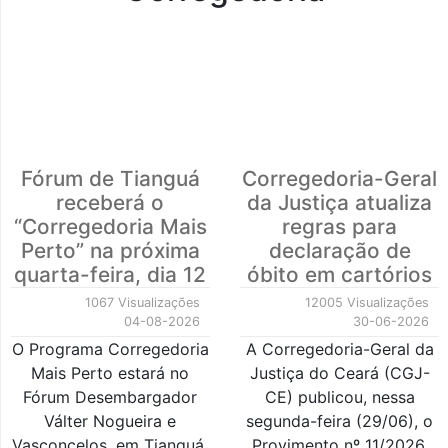
Fórum de Tianguá
Corregedoria-Geral
receberá o
da Justiça atualiza
“Corregedoria Mais
regras para
Perto” na próxima
declaração de
quarta-feira, dia 12
óbito em cartórios
1067 Visualizações
12005 Visualizações
04-08-2026
30-06-2026
O Programa Corregedoria
A Corregedoria-Geral da
Mais Perto estará no
Justiça do Ceará (CGJ-
Fórum Desembargador
CE) publicou, nessa
Válter Nogueira e
segunda-feira (29/06), o
Vasconcelos, em Tianguá,
Provimento nº 11/2026,