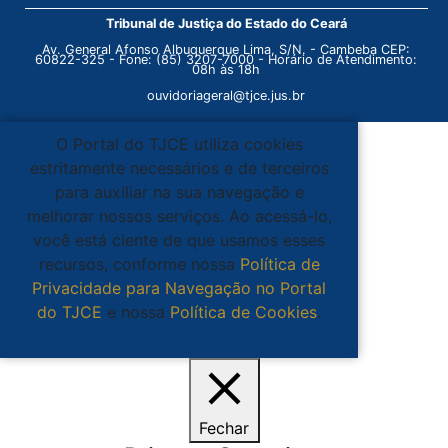
Tribunal de Justiça do Estado do Ceará
Av. General Afonso Albuquerque Lima, S/N. - Cambeba CEP:
60822-325 - Fone: (85) 3207-7000 - Horário de Atendimento:
08h às 18h
ouvidoriageral@tjce.jus.br
O Portal do TJCE utiliza cookies
estritamente necessários e de terceiros
para auxiliar na sua navegação e
melhorar nossos serviços. Ao acessá-lo,
você está ciente de que usamos esses
recursos, conforme nossa
Política de
Privacidade para Navegação no Portal
do TJCE
e nossa
Política de Cookies
.
Ciente
Fechar