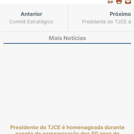
Anterior
Próximo
Comitê Estratégico
Presidente do TJCE é
realiza primeira reunião
homenageada durante
híbrida desde o início
evento de
Mais Notícias
da pandemia e avalia
comemoração dos 50
números do Judiciário
anos do Instituto
Euvaldo Lodi
Presidente do TJCE é homenageada durante
evento de comemoração dos 50 anos do