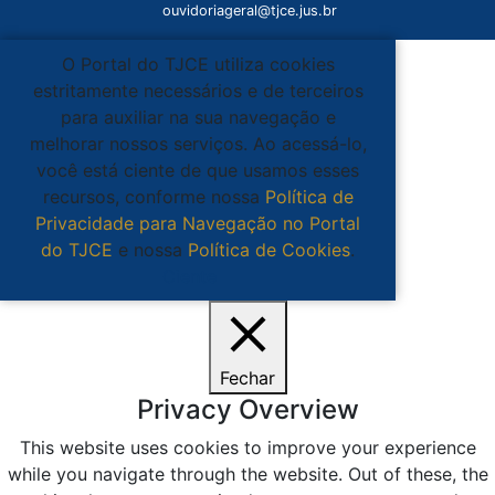
ouvidoriageral@tjce.jus.br
O Portal do TJCE utiliza cookies
estritamente necessários e de terceiros
para auxiliar na sua navegação e
melhorar nossos serviços. Ao acessá-lo,
você está ciente de que usamos esses
recursos, conforme nossa
Política de
Privacidade para Navegação no Portal
do TJCE
e nossa
Política de Cookies
.
Ciente
Fechar
Privacy Overview
This website uses cookies to improve your experience
while you navigate through the website. Out of these, the