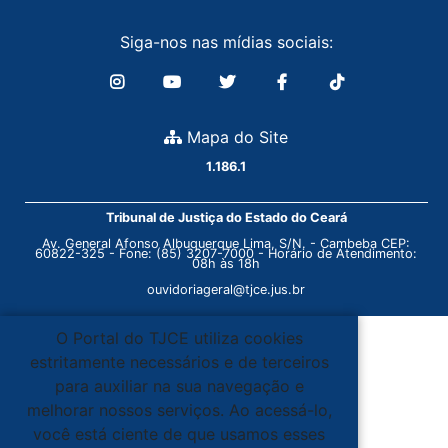
Siga-nos nas mídias sociais:
Mapa do Site
1.186.1
Tribunal de Justiça do Estado do Ceará
Av. General Afonso Albuquerque Lima, S/N. - Cambeba CEP:
60822-325 - Fone: (85) 3207-7000 - Horário de Atendimento:
08h às 18h
ouvidoriageral@tjce.jus.br
O Portal do TJCE utiliza cookies
estritamente necessários e de terceiros
para auxiliar na sua navegação e
melhorar nossos serviços. Ao acessá-lo,
você está ciente de que usamos esses