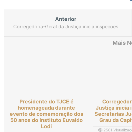
Anterior
Corregedoria-Geral da Justiça inicia inspeções
em Secretarias Judiciárias de 1º Grau da Capital e
Interior
Mais N
Presidente do TJCE é
Corregedor
homenageada durante
Justiça inici
evento de comemoração dos
Secretarias Ju
50 anos do Instituto Euvaldo
Grau da Capit
Lodi
2561 Visualizaç