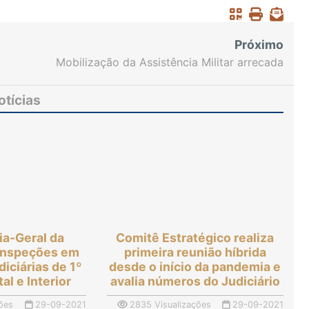
Próximo
Mobilização da Assistência Militar arrecada
alimentos e doa para entidade de apoio a
crianças com câncer
otícias
ia-Geral da
Comitê Estratégico realiza
a inspeções em
primeira reunião híbrida
diciárias de 1º
desde o início da pandemia e
al e Interior
avalia números do Judiciário
ões
29-09-2021
2835 Visualizações
29-09-2021