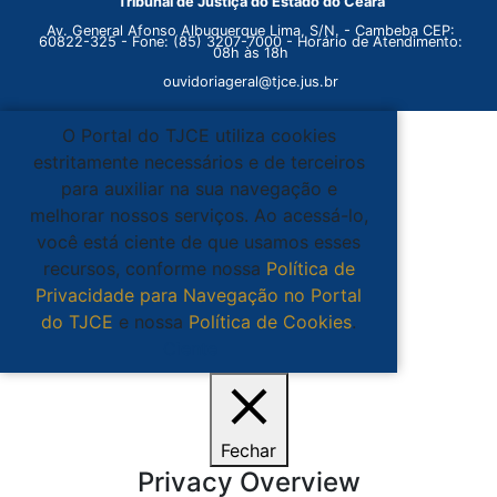
Tribunal de Justiça do Estado do Ceará
Av. General Afonso Albuquerque Lima, S/N. - Cambeba CEP:
60822-325 - Fone: (85) 3207-7000 - Horário de Atendimento:
08h às 18h
ouvidoriageral@tjce.jus.br
O Portal do TJCE utiliza cookies
estritamente necessários e de terceiros
para auxiliar na sua navegação e
melhorar nossos serviços. Ao acessá-lo,
você está ciente de que usamos esses
recursos, conforme nossa
Política de
Privacidade para Navegação no Portal
do TJCE
e nossa
Política de Cookies
.
Ciente
Fechar
Privacy Overview