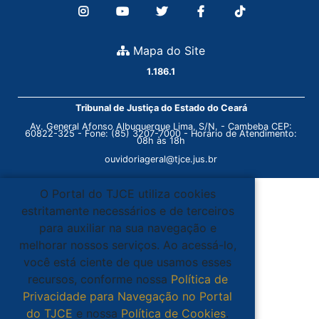
Mapa do Site
1.186.1
Tribunal de Justiça do Estado do Ceará
Av. General Afonso Albuquerque Lima, S/N. - Cambeba CEP:
60822-325 - Fone: (85) 3207-7000 - Horário de Atendimento:
08h às 18h
ouvidoriageral@tjce.jus.br
O Portal do TJCE utiliza cookies
estritamente necessários e de terceiros
para auxiliar na sua navegação e
melhorar nossos serviços. Ao acessá-lo,
você está ciente de que usamos esses
recursos, conforme nossa
Política de
Privacidade para Navegação no Portal
do TJCE
e nossa
Política de Cookies
.