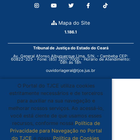
Mapa do Site
1.186.1
Tribunal de Justiça do Estado do Ceará
Av. General Afonso Albuquerque Lima, S/N. - Cambeba CEP:
60822-325 - Fone: (85) 3207-7000 - Horário de Atendimento:
08h às 18h
ouvidoriageral@tjce.jus.br
O Portal do TJCE utiliza cookies
estritamente necessários e de terceiros
para auxiliar na sua navegação e
melhorar nossos serviços. Ao acessá-lo,
você está ciente de que usamos esses
recursos, conforme nossa
Política de
Privacidade para Navegação no Portal
do TJCE
e nossa
Política de Cookies
.