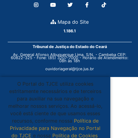
Mapa do Site
1.186.1
Tribunal de Justiça do Estado do Ceará
Av. General Afonso Albuquerque Lima, S/N. - Cambeba CEP:
60822-325 - Fone: (85) 3207-7000 - Horário de Atendimento:
08h às 18h
ouvidoriageral@tjce.jus.br
O Portal do TJCE utiliza cookies
estritamente necessários e de terceiros
para auxiliar na sua navegação e
melhorar nossos serviços. Ao acessá-lo,
você está ciente de que usamos esses
recursos, conforme nossa
Política de
Privacidade para Navegação no Portal
do TJCE
e nossa
Política de Cookies
.