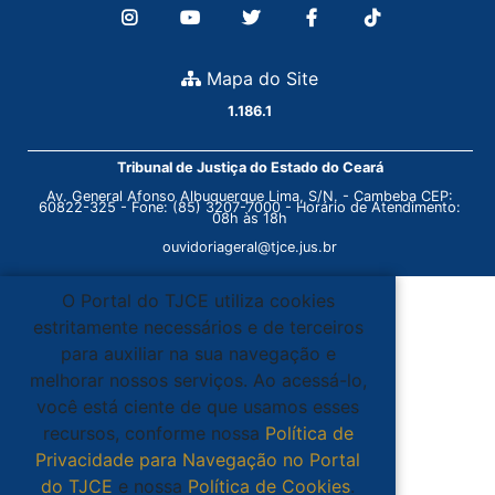
Mapa do Site
1.186.1
Tribunal de Justiça do Estado do Ceará
Av. General Afonso Albuquerque Lima, S/N. - Cambeba CEP:
60822-325 - Fone: (85) 3207-7000 - Horário de Atendimento:
08h às 18h
ouvidoriageral@tjce.jus.br
O Portal do TJCE utiliza cookies
estritamente necessários e de terceiros
para auxiliar na sua navegação e
melhorar nossos serviços. Ao acessá-lo,
você está ciente de que usamos esses
recursos, conforme nossa
Política de
Privacidade para Navegação no Portal
do TJCE
e nossa
Política de Cookies
.