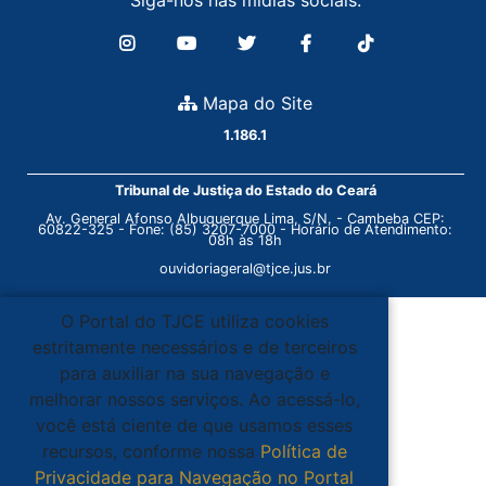
Siga-nos nas mídias sociais:
Mapa do Site
1.186.1
Tribunal de Justiça do Estado do Ceará
Av. General Afonso Albuquerque Lima, S/N. - Cambeba CEP:
60822-325 - Fone: (85) 3207-7000 - Horário de Atendimento:
08h às 18h
ouvidoriageral@tjce.jus.br
O Portal do TJCE utiliza cookies
estritamente necessários e de terceiros
para auxiliar na sua navegação e
melhorar nossos serviços. Ao acessá-lo,
você está ciente de que usamos esses
recursos, conforme nossa
Política de
Privacidade para Navegação no Portal