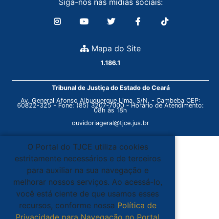
Siga-nos nas mídias sociais:
Mapa do Site
1.186.1
Tribunal de Justiça do Estado do Ceará
Av. General Afonso Albuquerque Lima, S/N. - Cambeba CEP:
60822-325 - Fone: (85) 3207-7000 - Horário de Atendimento:
08h às 18h
ouvidoriageral@tjce.jus.br
O Portal do TJCE utiliza cookies
estritamente necessários e de terceiros
para auxiliar na sua navegação e
melhorar nossos serviços. Ao acessá-lo,
você está ciente de que usamos esses
recursos, conforme nossa
Política de
Privacidade para Navegação no Portal