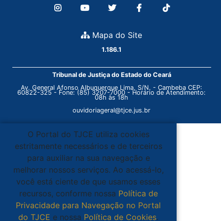
Mapa do Site
1.186.1
Tribunal de Justiça do Estado do Ceará
Av. General Afonso Albuquerque Lima, S/N. - Cambeba CEP:
60822-325 - Fone: (85) 3207-7000 - Horário de Atendimento:
08h às 18h
ouvidoriageral@tjce.jus.br
O Portal do TJCE utiliza cookies
estritamente necessários e de terceiros
para auxiliar na sua navegação e
melhorar nossos serviços. Ao acessá-lo,
você está ciente de que usamos esses
recursos, conforme nossa
Política de
Privacidade para Navegação no Portal
do TJCE
e nossa
Política de Cookies
.