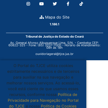
Mapa do Site
1.186.1
Tribunal de Justiça do Estado do Ceará
Av. General Afonso Albuquerque Lima, S/N. - Cambeba CEP:
60822-325 - Fone: (85) 3207-7000 - Horário de Atendimento:
08h às 18h
ouvidoriageral@tjce.jus.br
O Portal do TJCE utiliza cookies
estritamente necessários e de terceiros
para auxiliar na sua navegação e
melhorar nossos serviços. Ao acessá-lo,
você está ciente de que usamos esses
recursos, conforme nossa
Política de
Privacidade para Navegação no Portal
do TJCE
e nossa
Política de Cookies
.