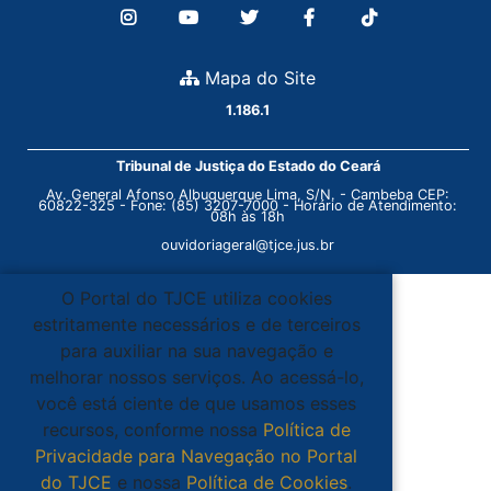
Mapa do Site
1.186.1
Tribunal de Justiça do Estado do Ceará
Av. General Afonso Albuquerque Lima, S/N. - Cambeba CEP:
60822-325 - Fone: (85) 3207-7000 - Horário de Atendimento:
08h às 18h
ouvidoriageral@tjce.jus.br
O Portal do TJCE utiliza cookies
estritamente necessários e de terceiros
para auxiliar na sua navegação e
melhorar nossos serviços. Ao acessá-lo,
você está ciente de que usamos esses
recursos, conforme nossa
Política de
Privacidade para Navegação no Portal
do TJCE
e nossa
Política de Cookies
.