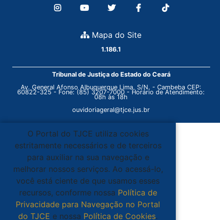
Mapa do Site
1.186.1
Tribunal de Justiça do Estado do Ceará
Av. General Afonso Albuquerque Lima, S/N. - Cambeba CEP:
60822-325 - Fone: (85) 3207-7000 - Horário de Atendimento:
08h às 18h
ouvidoriageral@tjce.jus.br
O Portal do TJCE utiliza cookies
estritamente necessários e de terceiros
para auxiliar na sua navegação e
melhorar nossos serviços. Ao acessá-lo,
você está ciente de que usamos esses
recursos, conforme nossa
Política de
Privacidade para Navegação no Portal
do TJCE
e nossa
Política de Cookies
.