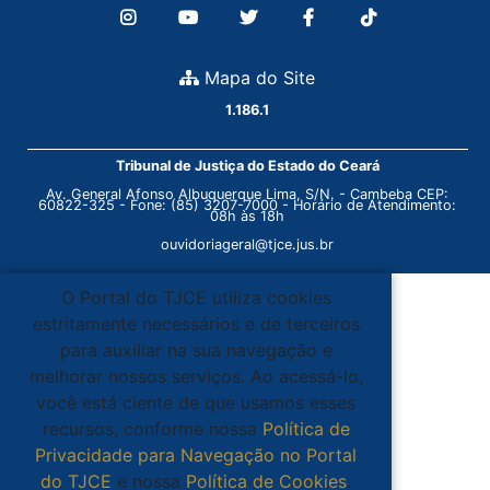
Mapa do Site
1.186.1
Tribunal de Justiça do Estado do Ceará
Av. General Afonso Albuquerque Lima, S/N. - Cambeba CEP:
60822-325 - Fone: (85) 3207-7000 - Horário de Atendimento:
08h às 18h
ouvidoriageral@tjce.jus.br
O Portal do TJCE utiliza cookies
estritamente necessários e de terceiros
para auxiliar na sua navegação e
melhorar nossos serviços. Ao acessá-lo,
você está ciente de que usamos esses
recursos, conforme nossa
Política de
Privacidade para Navegação no Portal
do TJCE
e nossa
Política de Cookies
.