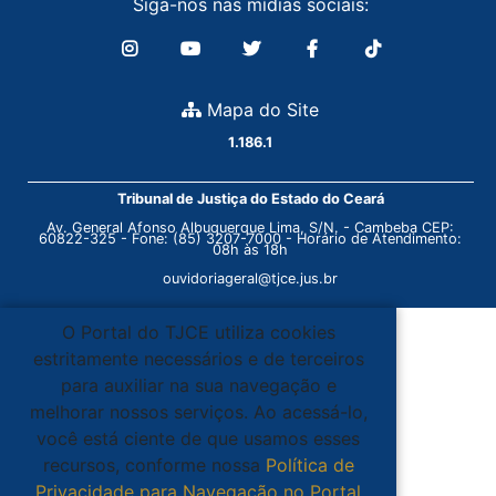
Siga-nos nas mídias sociais:
Mapa do Site
1.186.1
Tribunal de Justiça do Estado do Ceará
Av. General Afonso Albuquerque Lima, S/N. - Cambeba CEP:
60822-325 - Fone: (85) 3207-7000 - Horário de Atendimento:
08h às 18h
ouvidoriageral@tjce.jus.br
O Portal do TJCE utiliza cookies
estritamente necessários e de terceiros
para auxiliar na sua navegação e
melhorar nossos serviços. Ao acessá-lo,
você está ciente de que usamos esses
recursos, conforme nossa
Política de
Privacidade para Navegação no Portal