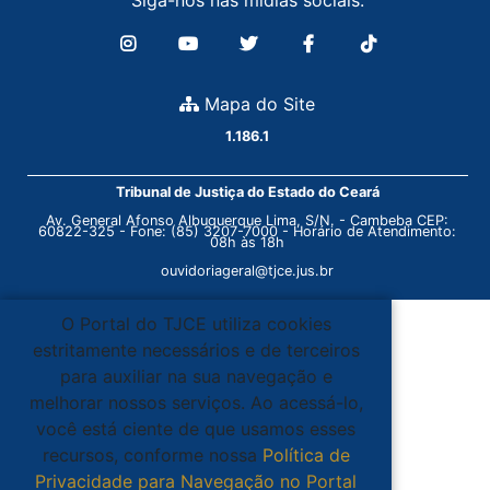
Siga-nos nas mídias sociais:
Mapa do Site
1.186.1
Tribunal de Justiça do Estado do Ceará
Av. General Afonso Albuquerque Lima, S/N. - Cambeba CEP:
60822-325 - Fone: (85) 3207-7000 - Horário de Atendimento:
08h às 18h
ouvidoriageral@tjce.jus.br
O Portal do TJCE utiliza cookies
estritamente necessários e de terceiros
para auxiliar na sua navegação e
melhorar nossos serviços. Ao acessá-lo,
você está ciente de que usamos esses
recursos, conforme nossa
Política de
Privacidade para Navegação no Portal