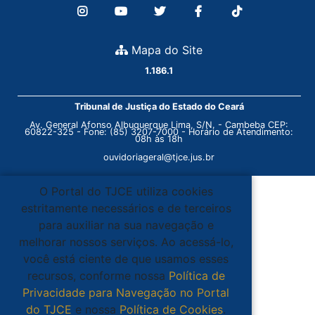
Mapa do Site
1.186.1
Tribunal de Justiça do Estado do Ceará
Av. General Afonso Albuquerque Lima, S/N. - Cambeba CEP:
60822-325 - Fone: (85) 3207-7000 - Horário de Atendimento:
08h às 18h
ouvidoriageral@tjce.jus.br
O Portal do TJCE utiliza cookies
estritamente necessários e de terceiros
para auxiliar na sua navegação e
melhorar nossos serviços. Ao acessá-lo,
você está ciente de que usamos esses
recursos, conforme nossa
Política de
Privacidade para Navegação no Portal
do TJCE
e nossa
Política de Cookies
.