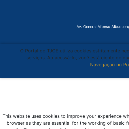
Av. General Afonso Albuquer
O Portal do TJCE utiliza cookies estritamente ne
serviços. Ao acessá-lo, você está ciente de 
Navegação no Po
This website uses cookies to improve your experience whi
browser as they are essential for the working of basic f