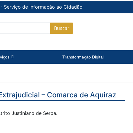
 - Serviço de Informação ao Cidadão
Buscar
viços
Transformação Digital
 Extrajudicial – Comarca de Aquiraz
trito Justiniano de Serpa.