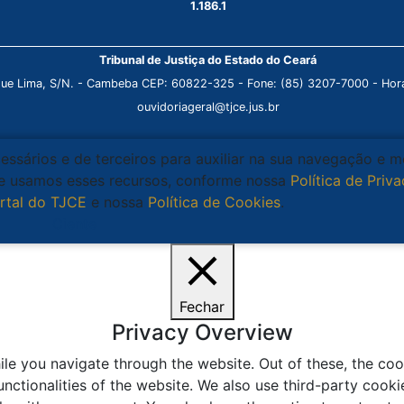
1.186.1
Tribunal de Justiça do Estado do Ceará
que Lima, S/N. - Cambeba CEP: 60822-325 - Fone: (85) 3207-7000 - Horá
ouvidoriageral@tjce.jus.br
cessários e de terceiros para auxiliar na sua navegação e 
que usamos esses recursos, conforme nossa
Política de Priv
rtal do TJCE
e nossa
Política de Cookies
.
Ciente
Fechar
Privacy Overview
le you navigate through the website. Out of these, the coo
unctionalities of the website. We also use third-party coo