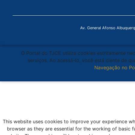
Av. General Afonso Albuquer
O Portal do TJCE utiliza cookies estritamente ne
serviços. Ao acessá-lo, você está ciente de 
Navegação no Po
This website uses cookies to improve your experience whi
browser as they are essential for the working of basic f