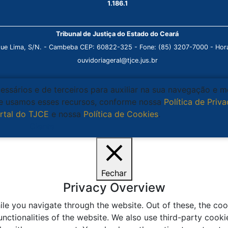
1.186.1
Tribunal de Justiça do Estado do Ceará
que Lima, S/N. - Cambeba CEP: 60822-325 - Fone: (85) 3207-7000 - Horá
ouvidoriageral@tjce.jus.br
cessários e de terceiros para auxiliar na sua navegação e 
que usamos esses recursos, conforme nossa
Política de Priv
rtal do TJCE
e nossa
Política de Cookies
.
Ciente
Fechar
Privacy Overview
le you navigate through the website. Out of these, the coo
unctionalities of the website. We also use third-party coo