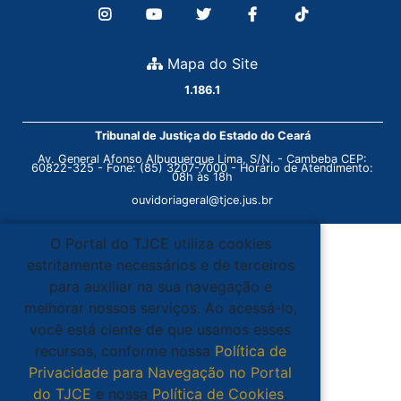
Mapa do Site
1.186.1
Tribunal de Justiça do Estado do Ceará
Av. General Afonso Albuquerque Lima, S/N. - Cambeba CEP:
60822-325 - Fone: (85) 3207-7000 - Horário de Atendimento:
08h às 18h
ouvidoriageral@tjce.jus.br
O Portal do TJCE utiliza cookies
estritamente necessários e de terceiros
para auxiliar na sua navegação e
melhorar nossos serviços. Ao acessá-lo,
você está ciente de que usamos esses
recursos, conforme nossa
Política de
Privacidade para Navegação no Portal
do TJCE
e nossa
Política de Cookies
.