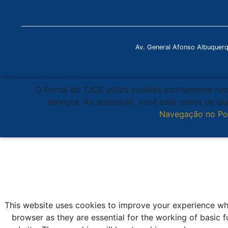
Av. General Afonso Albuquer
O Portal do TJCE utiliza cookies estritamente ne
serviços. Ao acessá-lo, você está ciente de 
Navegação no Po
This website uses cookies to improve your experience whi
browser as they are essential for the working of basic f