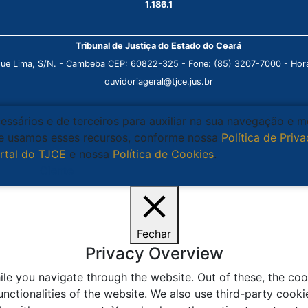
1.186.1
Tribunal de Justiça do Estado do Ceará
que Lima, S/N. - Cambeba CEP: 60822-325 - Fone: (85) 3207-7000 - Horá
ouvidoriageral@tjce.jus.br
cessários e de terceiros para auxiliar na sua navegação e 
que usamos esses recursos, conforme nossa
Política de Priv
rtal do TJCE
e nossa
Política de Cookies
.
Ciente
Fechar
Privacy Overview
le you navigate through the website. Out of these, the coo
unctionalities of the website. We also use third-party coo