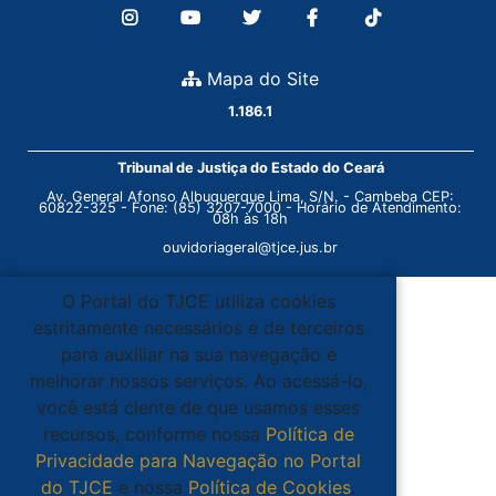
Mapa do Site
1.186.1
Tribunal de Justiça do Estado do Ceará
Av. General Afonso Albuquerque Lima, S/N. - Cambeba CEP:
60822-325 - Fone: (85) 3207-7000 - Horário de Atendimento:
08h às 18h
ouvidoriageral@tjce.jus.br
O Portal do TJCE utiliza cookies
estritamente necessários e de terceiros
para auxiliar na sua navegação e
melhorar nossos serviços. Ao acessá-lo,
você está ciente de que usamos esses
recursos, conforme nossa
Política de
Privacidade para Navegação no Portal
do TJCE
e nossa
Política de Cookies
.