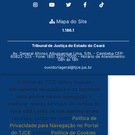
Mapa do Site
1.186.1
Tribunal de Justiça do Estado do Ceará
Av. General Afonso Albuquerque Lima, S/N. - Cambeba CEP:
60822-325 - Fone: (85) 3207-7000 - Horário de Atendimento:
08h às 18h
ouvidoriageral@tjce.jus.br
O Portal do TJCE utiliza cookies
estritamente necessários e de terceiros
para auxiliar na sua navegação e
melhorar nossos serviços. Ao acessá-lo,
você está ciente de que usamos esses
recursos, conforme nossa
Política de
Privacidade para Navegação no Portal
do TJCE
e nossa
Política de Cookies
.