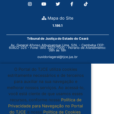
Mapa do Site
1.186.1
Tribunal de Justiça do Estado do Ceará
Av. General Afonso Albuquerque Lima, S/N. - Cambeba CEP:
60822-325 - Fone: (85) 3207-7000 - Horário de Atendimento:
08h às 18h
ouvidoriageral@tjce.jus.br
O Portal do TJCE utiliza cookies
estritamente necessários e de terceiros
para auxiliar na sua navegação e
melhorar nossos serviços. Ao acessá-lo,
você está ciente de que usamos esses
recursos, conforme nossa
Política de
Privacidade para Navegação no Portal
do TJCE
e nossa
Política de Cookies
.