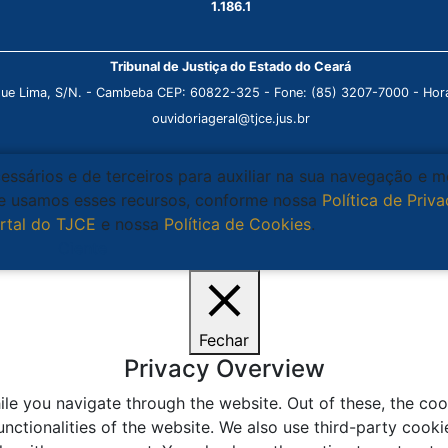
1.186.1
Tribunal de Justiça do Estado do Ceará
que Lima, S/N. - Cambeba CEP: 60822-325 - Fone: (85) 3207-7000 - Horá
ouvidoriageral@tjce.jus.br
cessários e de terceiros para auxiliar na sua navegação e 
que usamos esses recursos, conforme nossa
Política de Priv
rtal do TJCE
e nossa
Política de Cookies
.
Ciente
Fechar
Privacy Overview
le you navigate through the website. Out of these, the coo
unctionalities of the website. We also use third-party coo