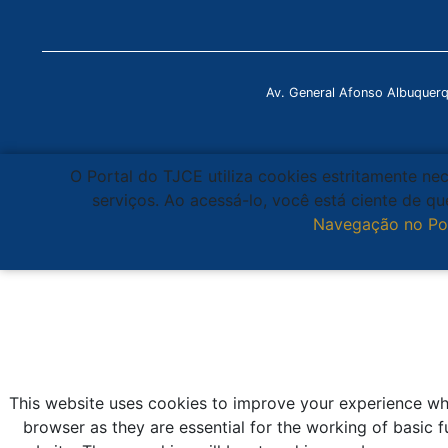
Av. General Afonso Albuquer
O Portal do TJCE utiliza cookies estritamente ne
serviços. Ao acessá-lo, você está ciente de 
Navegação no Po
This website uses cookies to improve your experience whi
browser as they are essential for the working of basic f