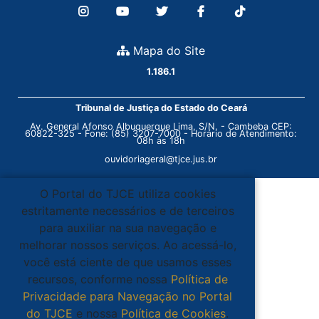
Mapa do Site
1.186.1
Tribunal de Justiça do Estado do Ceará
Av. General Afonso Albuquerque Lima, S/N. - Cambeba CEP:
60822-325 - Fone: (85) 3207-7000 - Horário de Atendimento:
08h às 18h
ouvidoriageral@tjce.jus.br
O Portal do TJCE utiliza cookies
estritamente necessários e de terceiros
para auxiliar na sua navegação e
melhorar nossos serviços. Ao acessá-lo,
você está ciente de que usamos esses
recursos, conforme nossa
Política de
Privacidade para Navegação no Portal
do TJCE
e nossa
Política de Cookies
.