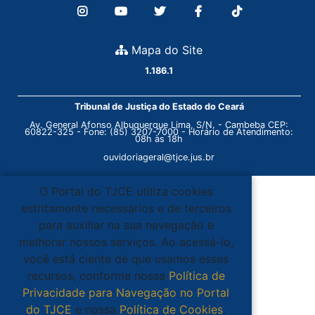
Mapa do Site
1.186.1
Tribunal de Justiça do Estado do Ceará
Av. General Afonso Albuquerque Lima, S/N. - Cambeba CEP:
60822-325 - Fone: (85) 3207-7000 - Horário de Atendimento:
08h às 18h
ouvidoriageral@tjce.jus.br
O Portal do TJCE utiliza cookies
estritamente necessários e de terceiros
para auxiliar na sua navegação e
melhorar nossos serviços. Ao acessá-lo,
você está ciente de que usamos esses
recursos, conforme nossa
Política de
Privacidade para Navegação no Portal
do TJCE
e nossa
Política de Cookies
.