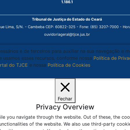
1.186.1
Tribunal de Justiça do Estado do Ceará
que Lima, S/N. - Cambeba CEP: 60822-325 - Fone: (85) 3207-7000 - Horá
ouvidoriageral@tjce.jus.br
cessários e de terceiros para auxiliar na sua navegação e 
que usamos esses recursos, conforme nossa
Política de Priv
rtal do TJCE
e nossa
Política de Cookies
.
Ciente
Fechar
Privacy Overview
le you navigate through the website. Out of these, the coo
unctionalities of the website. We also use third-party coo