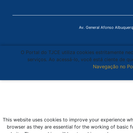
Av. General Afonso Albuquer
O Portal do TJCE utiliza cookies estritamente ne
serviços. Ao acessá-lo, você está ciente de 
Navegação no Po
This website uses cookies to improve your experience whi
browser as they are essential for the working of basic f