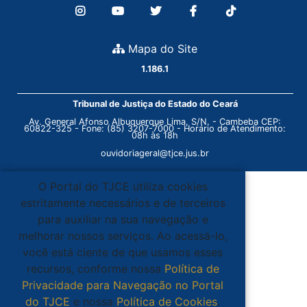
Mapa do Site
1.186.1
Tribunal de Justiça do Estado do Ceará
Av. General Afonso Albuquerque Lima, S/N. - Cambeba CEP:
60822-325 - Fone: (85) 3207-7000 - Horário de Atendimento:
08h às 18h
ouvidoriageral@tjce.jus.br
O Portal do TJCE utiliza cookies
estritamente necessários e de terceiros
para auxiliar na sua navegação e
melhorar nossos serviços. Ao acessá-lo,
você está ciente de que usamos esses
recursos, conforme nossa
Política de
Privacidade para Navegação no Portal
do TJCE
e nossa
Política de Cookies
.