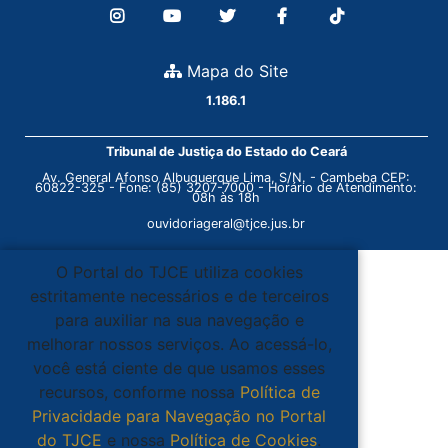
Mapa do Site
1.186.1
Tribunal de Justiça do Estado do Ceará
Av. General Afonso Albuquerque Lima, S/N. - Cambeba CEP:
60822-325 - Fone: (85) 3207-7000 - Horário de Atendimento:
08h às 18h
ouvidoriageral@tjce.jus.br
O Portal do TJCE utiliza cookies
estritamente necessários e de terceiros
para auxiliar na sua navegação e
melhorar nossos serviços. Ao acessá-lo,
você está ciente de que usamos esses
recursos, conforme nossa
Política de
Privacidade para Navegação no Portal
do TJCE
e nossa
Política de Cookies
.