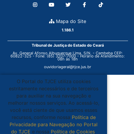
Mapa do Site
1.186.1
Tribunal de Justiça do Estado do Ceará
Av. General Afonso Albuquerque Lima, S/N. - Cambeba CEP:
60822-325 - Fone: (85) 3207-7000 - Horário de Atendimento:
08h às 18h
ouvidoriageral@tjce.jus.br
O Portal do TJCE utiliza cookies
estritamente necessários e de terceiros
para auxiliar na sua navegação e
melhorar nossos serviços. Ao acessá-lo,
você está ciente de que usamos esses
recursos, conforme nossa
Política de
Privacidade para Navegação no Portal
do TJCE
e nossa
Política de Cookies
.