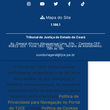
Mapa do Site
1.186.1
Tribunal de Justiça do Estado do Ceará
Av. General Afonso Albuquerque Lima, S/N. - Cambeba CEP:
60822-325 - Fone: (85) 3207-7000 - Horário de Atendimento:
08h às 18h
ouvidoriageral@tjce.jus.br
O Portal do TJCE utiliza cookies
estritamente necessários e de terceiros
para auxiliar na sua navegação e
melhorar nossos serviços. Ao acessá-lo,
você está ciente de que usamos esses
recursos, conforme nossa
Política de
Privacidade para Navegação no Portal
do TJCE
e nossa
Política de Cookies
.