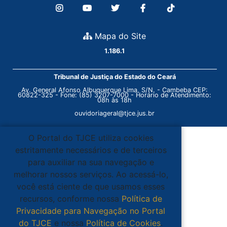
Mapa do Site
1.186.1
Tribunal de Justiça do Estado do Ceará
Av. General Afonso Albuquerque Lima, S/N. - Cambeba CEP:
60822-325 - Fone: (85) 3207-7000 - Horário de Atendimento:
08h às 18h
ouvidoriageral@tjce.jus.br
O Portal do TJCE utiliza cookies
estritamente necessários e de terceiros
para auxiliar na sua navegação e
melhorar nossos serviços. Ao acessá-lo,
você está ciente de que usamos esses
recursos, conforme nossa
Política de
Privacidade para Navegação no Portal
do TJCE
e nossa
Política de Cookies
.