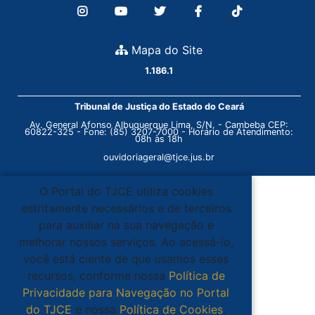
Mapa do Site
1.186.1
Tribunal de Justiça do Estado do Ceará
Av. General Afonso Albuquerque Lima, S/N. - Cambeba CEP:
60822-325 - Fone: (85) 3207-7000 - Horário de Atendimento:
08h às 18h
ouvidoriageral@tjce.jus.br
O Portal do TJCE utiliza cookies
estritamente necessários e de terceiros
para auxiliar na sua navegação e
melhorar nossos serviços. Ao acessá-lo,
você está ciente de que usamos esses
recursos, conforme nossa
Política de
Privacidade para Navegação no Portal
do TJCE
e nossa
Política de Cookies
.