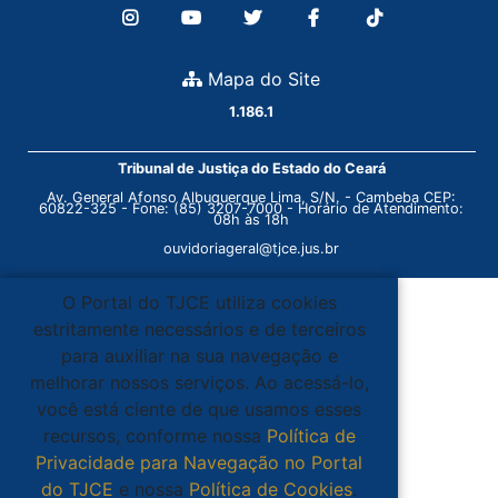
Mapa do Site
1.186.1
Tribunal de Justiça do Estado do Ceará
Av. General Afonso Albuquerque Lima, S/N. - Cambeba CEP:
60822-325 - Fone: (85) 3207-7000 - Horário de Atendimento:
08h às 18h
ouvidoriageral@tjce.jus.br
O Portal do TJCE utiliza cookies
estritamente necessários e de terceiros
para auxiliar na sua navegação e
melhorar nossos serviços. Ao acessá-lo,
você está ciente de que usamos esses
recursos, conforme nossa
Política de
Privacidade para Navegação no Portal
do TJCE
e nossa
Política de Cookies
.