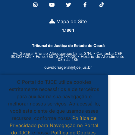
Mapa do Site
1.186.1
Tribunal de Justiça do Estado do Ceará
Av. General Afonso Albuquerque Lima, S/N. - Cambeba CEP:
60822-325 - Fone: (85) 3207-7000 - Horário de Atendimento:
08h às 18h
ouvidoriageral@tjce.jus.br
O Portal do TJCE utiliza cookies
estritamente necessários e de terceiros
para auxiliar na sua navegação e
melhorar nossos serviços. Ao acessá-lo,
você está ciente de que usamos esses
recursos, conforme nossa
Política de
Privacidade para Navegação no Portal
do TJCE
e nossa
Política de Cookies
.