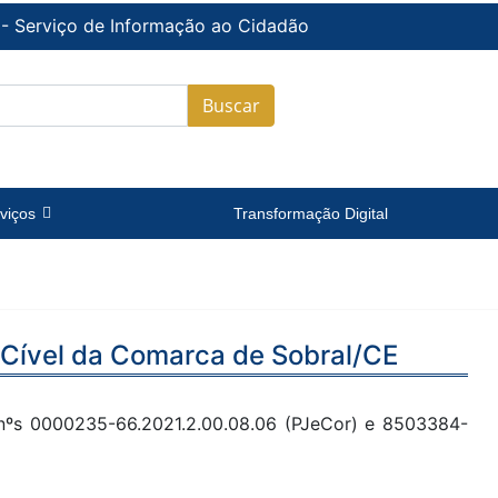
 - Serviço de Informação ao Cidadão
Buscar
viços
Transformação Digital
a Cível da Comarca de Sobral/CE
nºs 0000235-66.2021.2.00.08.06 (PJeCor) e 8503384-