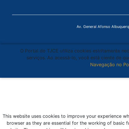
Av. General Afonso Albuquer
O Portal do TJCE utiliza cookies estritamente ne
serviços. Ao acessá-lo, você está ciente de 
Navegação no Po
This website uses cookies to improve your experience whi
browser as they are essential for the working of basic f