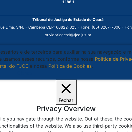
1.186.1
Tribunal de Justiça do Estado do Ceará
que Lima, S/N. - Cambeba CEP: 60822-325 - Fone: (85) 3207-7000 - Horá
ouvidoriageral@tjce.jus.br
cessários e de terceiros para auxiliar na sua navegação e 
que usamos esses recursos, conforme nossa
Política de Priv
rtal do TJCE
e nossa
Política de Cookies
.
Ciente
Fechar
Privacy Overview
le you navigate through the website. Out of these, the coo
unctionalities of the website. We also use third-party coo