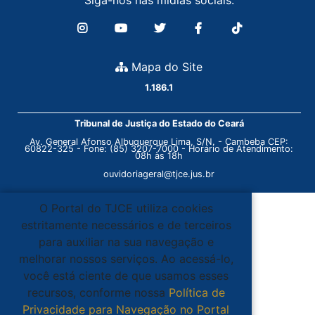
Siga-nos nas mídias sociais:
Mapa do Site
1.186.1
Tribunal de Justiça do Estado do Ceará
Av. General Afonso Albuquerque Lima, S/N. - Cambeba CEP:
60822-325 - Fone: (85) 3207-7000 - Horário de Atendimento:
08h às 18h
ouvidoriageral@tjce.jus.br
O Portal do TJCE utiliza cookies
estritamente necessários e de terceiros
para auxiliar na sua navegação e
melhorar nossos serviços. Ao acessá-lo,
você está ciente de que usamos esses
recursos, conforme nossa
Política de
Privacidade para Navegação no Portal