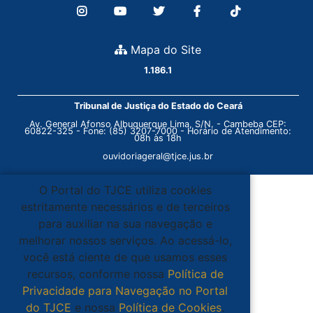
Mapa do Site
1.186.1
Tribunal de Justiça do Estado do Ceará
Av. General Afonso Albuquerque Lima, S/N. - Cambeba CEP:
60822-325 - Fone: (85) 3207-7000 - Horário de Atendimento:
08h às 18h
ouvidoriageral@tjce.jus.br
O Portal do TJCE utiliza cookies
estritamente necessários e de terceiros
para auxiliar na sua navegação e
melhorar nossos serviços. Ao acessá-lo,
você está ciente de que usamos esses
recursos, conforme nossa
Política de
Privacidade para Navegação no Portal
do TJCE
e nossa
Política de Cookies
.