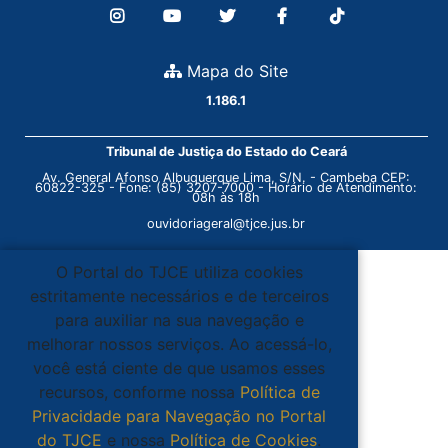
Mapa do Site
1.186.1
Tribunal de Justiça do Estado do Ceará
Av. General Afonso Albuquerque Lima, S/N. - Cambeba CEP:
60822-325 - Fone: (85) 3207-7000 - Horário de Atendimento:
08h às 18h
ouvidoriageral@tjce.jus.br
O Portal do TJCE utiliza cookies
estritamente necessários e de terceiros
para auxiliar na sua navegação e
melhorar nossos serviços. Ao acessá-lo,
você está ciente de que usamos esses
recursos, conforme nossa
Política de
Privacidade para Navegação no Portal
do TJCE
e nossa
Política de Cookies
.