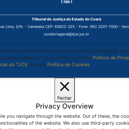
1.186.1
Tribunal de Justiça do Estado do Ceará
que Lima, S/N. - Cambeba CEP: 60822-325 - Fone: (85) 3207-7000 - Horá
ouvidoriageral@tjce.jus.br
cessários e de terceiros para auxiliar na sua navegação e 
que usamos esses recursos, conforme nossa
Política de Priv
rtal do TJCE
e nossa
Política de Cookies
.
Ciente
Fechar
Privacy Overview
le you navigate through the website. Out of these, the coo
unctionalities of the website. We also use third-party coo