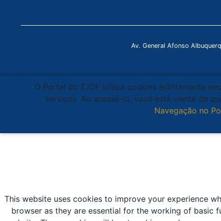
Av. General Afonso Albuquer
O Portal do TJCE utiliza cookies estritamente ne
serviços. Ao acessá-lo, você está ciente de 
Navegação no Po
This website uses cookies to improve your experience whi
browser as they are essential for the working of basic f