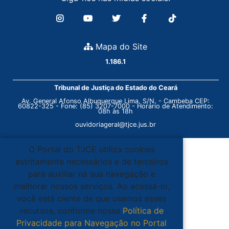
Mapa do Site
1.186.1
Tribunal de Justiça do Estado do Ceará
Av. General Afonso Albuquerque Lima, S/N. - Cambeba CEP:
60822-325 - Fone: (85) 3207-7000 - Horário de Atendimento:
08h às 18h
ouvidoriageral@tjce.jus.br
O Portal do TJCE utiliza cookies
estritamente necessários e de terceiros
para auxiliar na sua navegação e
melhorar nossos serviços. Ao acessá-lo,
você está ciente de que usamos esses
recursos, conforme nossa
Política de
Privacidade para Navegação no Portal