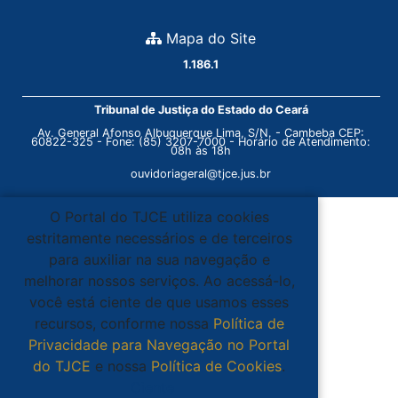
Mapa do Site
1.186.1
Tribunal de Justiça do Estado do Ceará
Av. General Afonso Albuquerque Lima, S/N. - Cambeba CEP:
60822-325 - Fone: (85) 3207-7000 - Horário de Atendimento:
08h às 18h
ouvidoriageral@tjce.jus.br
O Portal do TJCE utiliza cookies
estritamente necessários e de terceiros
para auxiliar na sua navegação e
melhorar nossos serviços. Ao acessá-lo,
você está ciente de que usamos esses
recursos, conforme nossa
Política de
Privacidade para Navegação no Portal
do TJCE
e nossa
Política de Cookies
.
Ciente