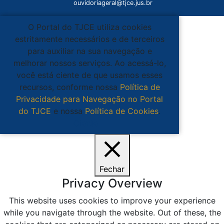
ouvidoriageral@tjce.jus.br
O Portal do TJCE utiliza cookies
estritamente necessários e de terceiros
para auxiliar na sua navegação e
melhorar nossos serviços. Ao acessá-lo,
você está ciente de que usamos esses
recursos, conforme nossa
Política de
Privacidade para Navegação no Portal
do TJCE
e nossa
Política de Cookies
.
Ciente
Fechar
Privacy Overview
This website uses cookies to improve your experience
while you navigate through the website. Out of these, the