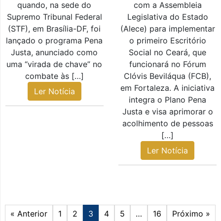
quando, na sede do
com a Assembleia
Supremo Tribunal Federal
Legislativa do Estado
(STF), em Brasília-DF, foi
(Alece) para implementar
lançado o programa Pena
o primeiro Escritório
Justa, anunciado como
Social no Ceará, que
uma “virada de chave” no
funcionará no Fórum
combate às […]
Clóvis Beviláqua (FCB),
em Fortaleza. A iniciativa
Ler Notícia
integra o Plano Pena
Justa e visa aprimorar o
acolhimento de pessoas
[…]
Ler Notícia
« Anterior
1
2
3
4
5
…
16
Próximo »