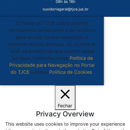
08h às 18h
ouvidoriageral@tjce.jus.br
O Portal do TJCE utiliza cookies
estritamente necessários e de terceiros
para auxiliar na sua navegação e
melhorar nossos serviços. Ao acessá-lo,
você está ciente de que usamos esses
recursos, conforme nossa
Política de
Privacidade para Navegação no Portal
do TJCE
e nossa
Política de Cookies
.
Ciente
Fechar
Privacy Overview
This website uses cookies to improve your experience