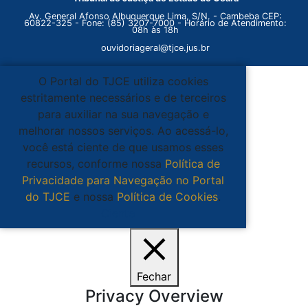
Av. General Afonso Albuquerque Lima, S/N. - Cambeba CEP:
60822-325 - Fone: (85) 3207-7000 - Horário de Atendimento:
08h às 18h
ouvidoriageral@tjce.jus.br
O Portal do TJCE utiliza cookies
estritamente necessários e de terceiros
para auxiliar na sua navegação e
melhorar nossos serviços. Ao acessá-lo,
você está ciente de que usamos esses
recursos, conforme nossa
Política de
Privacidade para Navegação no Portal
do TJCE
e nossa
Política de Cookies
.
Ciente
Fechar
Privacy Overview